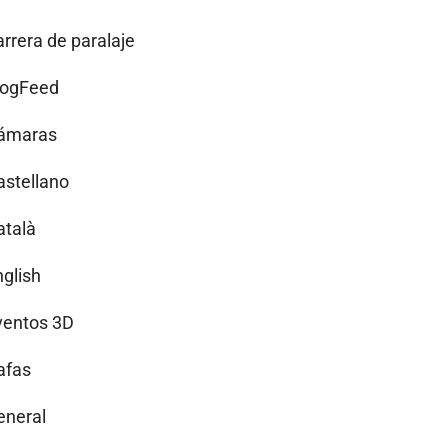
arrera de paralaje
logFeed
ámaras
astellano
atalà
nglish
ventos 3D
afas
eneral