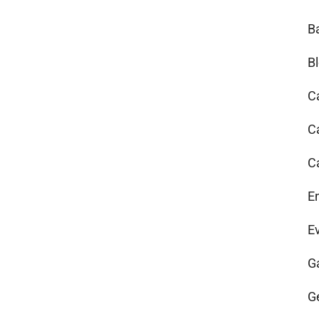
B
B
C
C
C
E
E
G
G