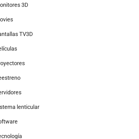
onitores 3D
ovies
antallas TV3D
lículas
royectores
eestreno
ervidores
istema lenticular
oftware
ecnología