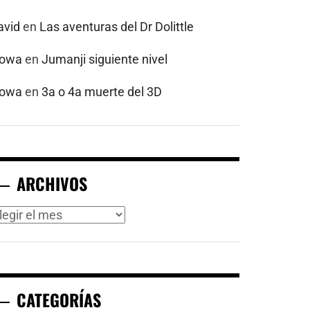
avid
en
Las aventuras del Dr Dolittle
powa
en
Jumanji siguiente nivel
powa
en
3a o 4a muerte del 3D
ARCHIVOS
rchivos
CATEGORÍAS