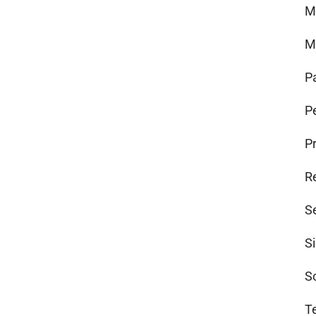
M
M
P
Pe
P
R
S
S
S
T