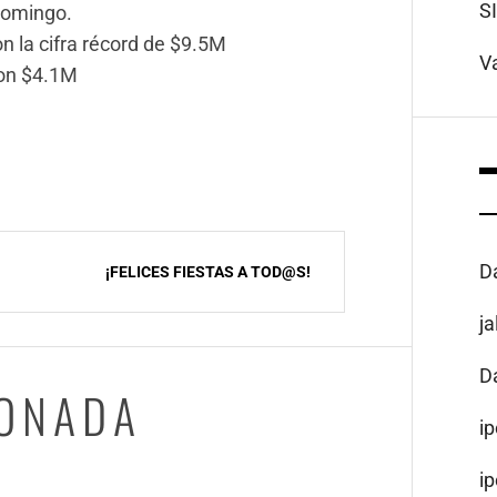
S
Domingo.
 la cifra récord de $9.5M
V
ron $4.1M
D
¡FELICES FIESTAS A TOD@S!
j
D
IONADA
i
i