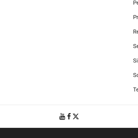
Pe
P
R
S
S
S
T