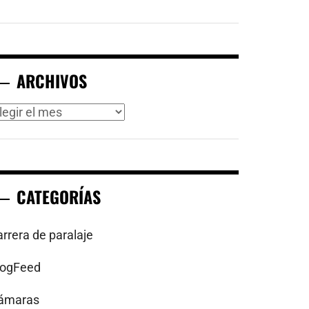
ARCHIVOS
rchivos
CATEGORÍAS
arrera de paralaje
logFeed
ámaras