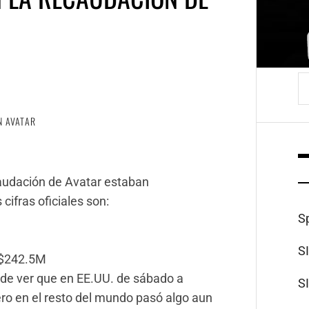
B
N AVATAR
caudación de Avatar estaban
 cifras oficiales son:
S
S
 $242.5M
 de ver que en EE.UU. de sábado a
S
ro en el resto del mundo pasó algo aun