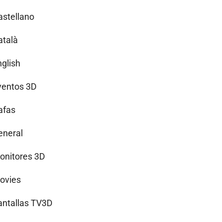
astellano
atalà
nglish
ventos 3D
afas
eneral
onitores 3D
ovies
antallas TV3D