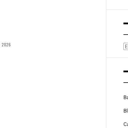
6
, 2026
A
B
B
C