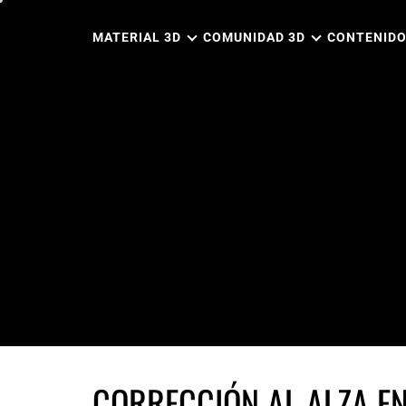
Ir
al
MATERIAL 3D
COMUNIDAD 3D
CONTENIDO
contenido
CORRECCIÓN AL ALZA E