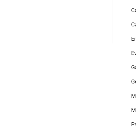
C
C
E
E
G
G
M
M
P