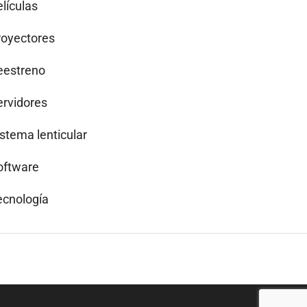
lículas
royectores
eestreno
ervidores
istema lenticular
oftware
ecnología