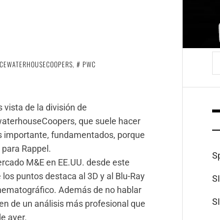
B
ICEWATERHOUSECOOPERS
,
PWC
vista de la división de
waterhouseCoopers, que suele hacer
ás importante, fundamentados, porque
o para Rappel.
S
 mercado M&E en EE.UU. desde este
los puntos destaca al 3D y al Blu-Ray
S
inematográfico. Además de no hablar
S
en de un análisis más profesional que
de ayer.