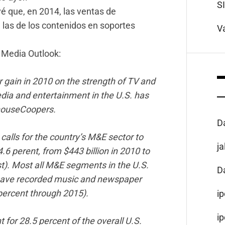
S
é que, en 2014, las ventas de
las de los contenidos en soportes
V
 Media Outlook:
 gain in 2010 on the strength of TV and
edia and entertainment in the U.S. has
rhouseCoopers.
D
calls for the country’s M&E sector to
j
6 perent, from $443 billion in 2010 to
st). Most all M&E segments in the U.S.
D
, save recorded music and newspaper
 percent through 2015).
i
i
 for 28.5 percent of the overall U.S.