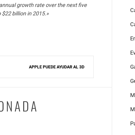
annual growth rate over the next five
C
 $22 billion in 2015.»
C
E
E
G
APPLE PUEDE AYUDAR AL 3D
G
M
IONADA
M
P