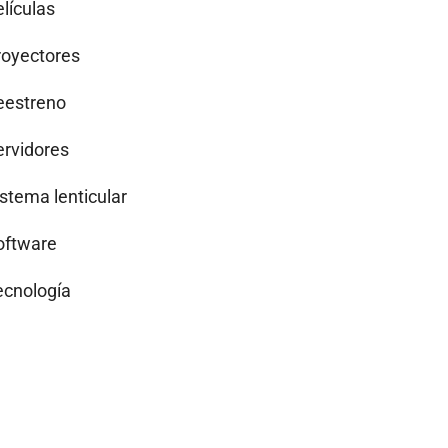
lículas
royectores
eestreno
ervidores
istema lenticular
oftware
ecnología