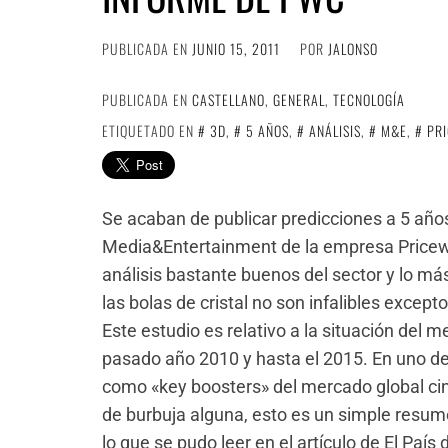
PUBLICADA EN
JUNIO 15, 2011
POR
JALONSO
PUBLICADA EN
CASTELLANO
,
GENERAL
,
TECNOLOGÍA
ETIQUETADO EN
3D
,
5 AÑOS
,
ANÁLISIS
,
M&E
,
PR
Se acaban de publicar predicciones a 5 años 
Media&Entertainment de la empresa Price
análisis bastante buenos del sector y lo m
las bolas de cristal no son infalibles except
Este estudio es relativo a la situación del
pasado año 2010 y hasta el 2015. En uno de 
como «key boosters» del mercado global c
de burbuja alguna, esto es un simple resum
lo que se pudo leer en el artículo de El País 