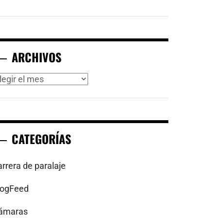
ARCHIVOS
rchivos
CATEGORÍAS
arrera de paralaje
logFeed
ámaras