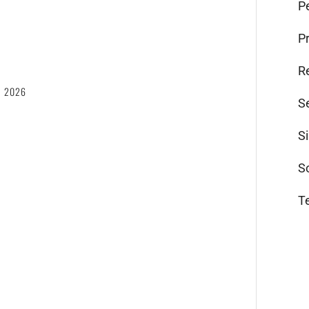
Pe
P
6
R
, 2026
S
S
S
T