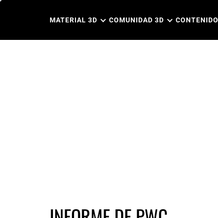
Ir
al
MATERIAL 3D
COMUNIDAD 3D
CONTENIDO
contenido
INFORME DE PWC