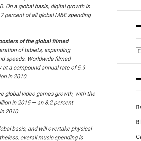
. On a global basis, digital growth is
.7 percent of all global M&E spending
oosters of the global filmed
feration of tablets, expanding
A
nd speeds. Worldwide filmed
 at a compound annual rate of 5.9
ion in 2010.
ve global video games growth, with the
llion in 2015 — an 8.2 percent
B
in 2010.
B
obal basis, and will overtake physical
C
heless, overall music spending is