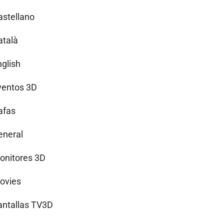
astellano
atalà
nglish
ventos 3D
afas
eneral
onitores 3D
ovies
antallas TV3D