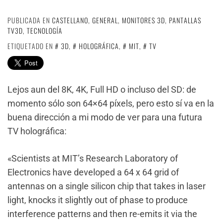
PUBLICADA EN
CASTELLANO
,
GENERAL
,
MONITORES 3D
,
PANTALLAS
TV3D
,
TECNOLOGÍA
ETIQUETADO EN
3D
,
HOLOGRÁFICA
,
MIT
,
TV
Lejos aun del 8K, 4K, Full HD o incluso del SD: de
momento sólo son 64×64 píxels, pero esto sí va en la
buena dirección a mi modo de ver para una futura
TV holográfica:
«Scientists at MIT’s Research Laboratory of
Electronics have developed a 64 x 64 grid of
antennas on a single silicon chip that takes in laser
light, knocks it slightly out of phase to produce
interference patterns and then re-emits it via the