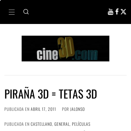
Ir
al
Menú
contenido
principal
PIRAÑA 3D = TETAS 3D
PUBLICADA EN
ABRIL 17, 2011
POR
JALONSO
PUBLICADA EN
CASTELLANO
,
GENERAL
,
PELÍCULAS