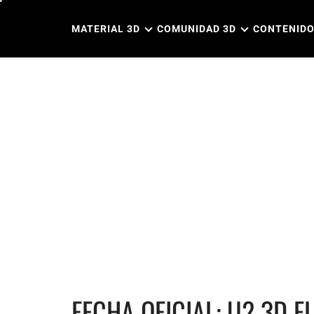
Ir
al
MATERIAL 3D
COMUNIDAD 3D
CONTENIDO
contenido
FECHA OFICIAL: U2 3D E