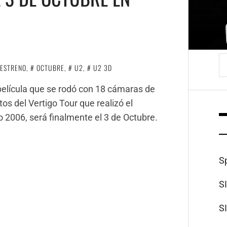
B
ESTRENO
,
OCTUBRE
,
U2
,
U2 3D
 película que se rodó con 18 cámaras de
tos del Vertigo Tour que realizó el
o 2006, será finalmente el 3 de Octubre.
S
S
S