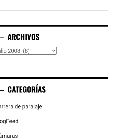
ARCHIVOS
rchivos
CATEGORÍAS
arrera de paralaje
logFeed
ámaras