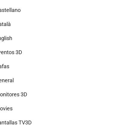
astellano
atalà
nglish
ventos 3D
afas
eneral
onitores 3D
ovies
antallas TV3D