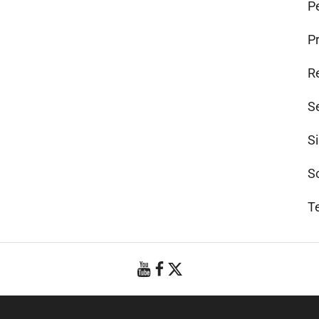
Pe
P
R
S
S
S
T