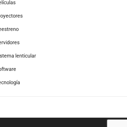
lículas
royectores
eestreno
ervidores
istema lenticular
oftware
ecnología