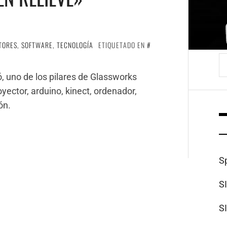
TORES
,
SOFTWARE
,
TECNOLOGÍA
ETIQUETADO EN
B
ó, uno de los pilares de Glassworks
yector, arduino, kinect, ordenador,
ón.
S
S
S