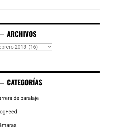
ARCHIVOS
rchivos
CATEGORÍAS
arrera de paralaje
logFeed
ámaras