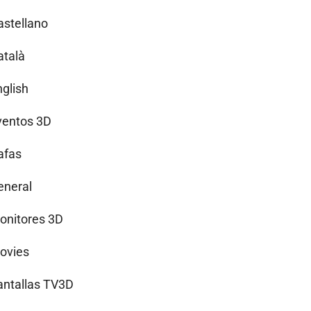
astellano
atalà
nglish
ventos 3D
afas
eneral
onitores 3D
ovies
antallas TV3D