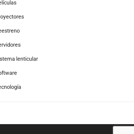
lículas
royectores
eestreno
ervidores
istema lenticular
oftware
ecnología