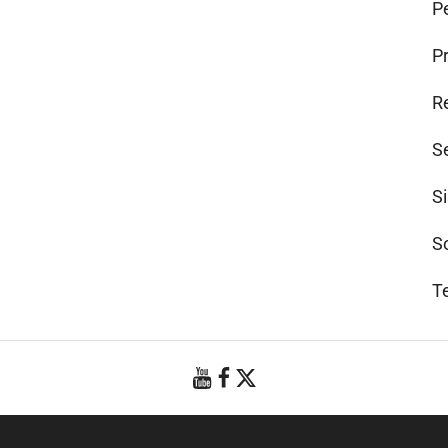
Pe
P
R
S
S
S
T