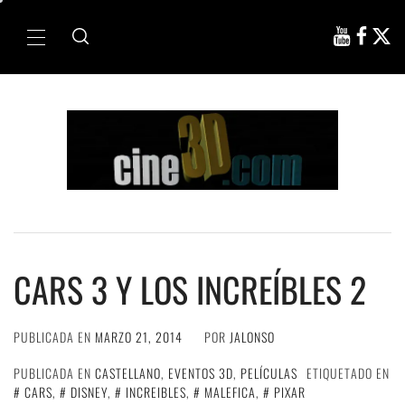
Ir
al
Menú
contenido
principal
CARS 3 Y LOS INCREÍBLES 2
PUBLICADA EN
MARZO 21, 2014
POR
JALONSO
PUBLICADA EN
CASTELLANO
,
EVENTOS 3D
,
PELÍCULAS
ETIQUETADO EN
CARS
,
DISNEY
,
INCREIBLES
,
MALEFICA
,
PIXAR