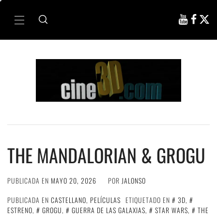
Ir
al
Menú
contenido
principal
THE MANDALORIAN & GROGU
PUBLICADA EN
MAYO 20, 2026
POR
JALONSO
PUBLICADA EN
CASTELLANO
,
PELÍCULAS
ETIQUETADO EN
3D
,
ESTRENO
,
GROGU
,
GUERRA DE LAS GALAXIAS
,
STAR WARS
,
THE