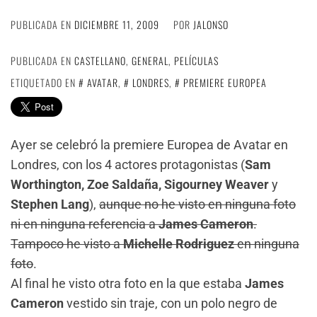
PUBLICADA EN
DICIEMBRE 11, 2009
POR
JALONSO
PUBLICADA EN
CASTELLANO
,
GENERAL
,
PELÍCULAS
ETIQUETADO EN
AVATAR
,
LONDRES
,
PREMIERE EUROPEA
Ayer se celebró la premiere Europea de Avatar en
Londres, con los 4 actores protagonistas (
Sam
Worthington, Zoe Saldaña, Sigourney Weaver
y
Stephen Lang
),
aunque no he visto en ninguna foto
ni en ninguna referencia a
James Cameron
.
Tampoco he visto a
Michelle Rodriguez
en ninguna
foto
.
Al final he visto otra foto en la que estaba
James
Cameron
vestido sin traje, con un polo negro de