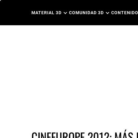
Ir
al
MATERIAL 3D
COMUNIDAD 3D
CONTENIDO
contenido
CINEEUROPE 2012: MÁS 