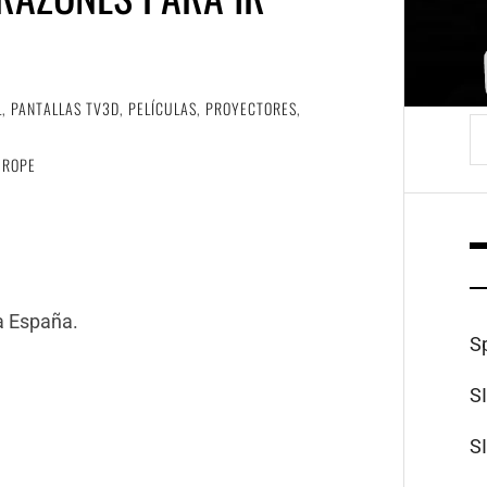
L
,
PANTALLAS TV3D
,
PELÍCULAS
,
PROYECTORES
,
B
UROPE
a España.
S
S
S