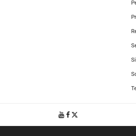
Pe
P
R
S
S
S
T