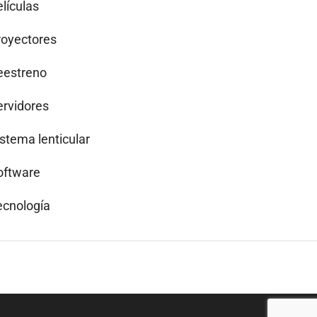
lículas
royectores
eestreno
ervidores
istema lenticular
oftware
ecnología