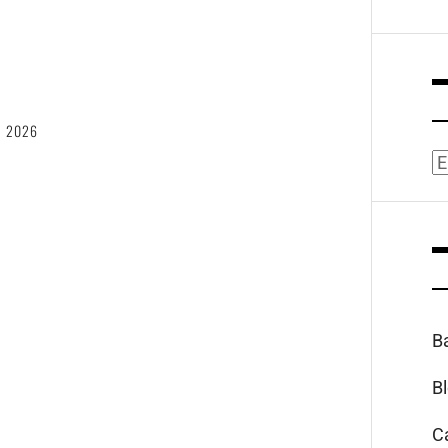
6
, 2026
A
B
B
C