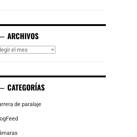
ARCHIVOS
rchivos
CATEGORÍAS
arrera de paralaje
logFeed
ámaras