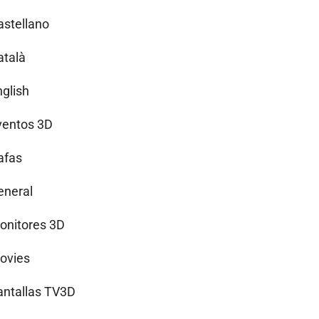
astellano
atalà
nglish
ventos 3D
afas
eneral
onitores 3D
ovies
antallas TV3D