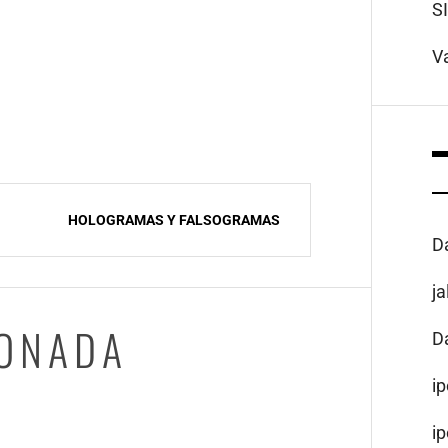
S
V
HOLOGRAMAS Y FALSOGRAMAS
D
j
IONADA
D
i
i