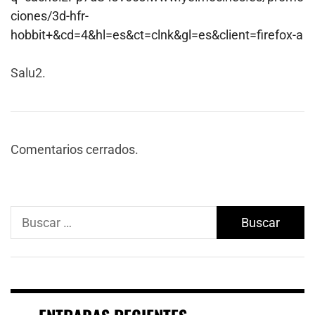
ciones/3d-hfr-
hobbit+&cd=4&hl=es&ct=clnk&gl=es&client=firefox-a
Salu2.
Comentarios cerrados.
Buscar: