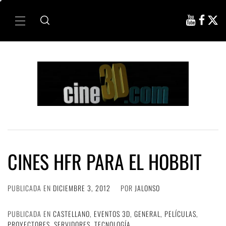
Ir
al
Menú
contenido
principal
CINES HFR PARA EL HOBBIT
PUBLICADA EN
DICIEMBRE 3, 2012
POR
JALONSO
PUBLICADA EN
CASTELLANO
,
EVENTOS 3D
,
GENERAL
,
PELÍCULAS
,
PROYECTORES
,
SERVIDORES
,
TECNOLOGÍA