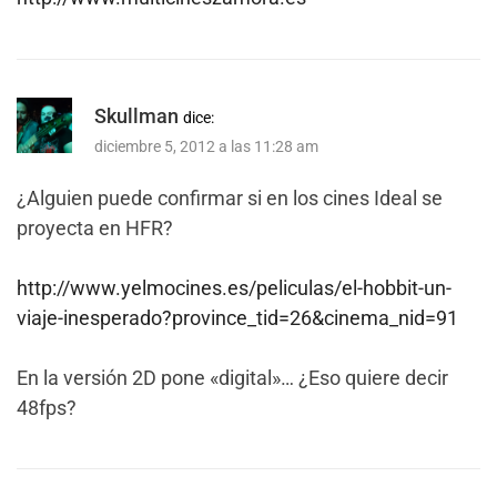
Skullman
dice:
diciembre 5, 2012 a las 11:28 am
¿Alguien puede confirmar si en los cines Ideal se
proyecta en HFR?
http://www.yelmocines.es/peliculas/el-hobbit-un-
viaje-inesperado?province_tid=26&cinema_nid=91
En la versión 2D pone «digital»… ¿Eso quiere decir
48fps?