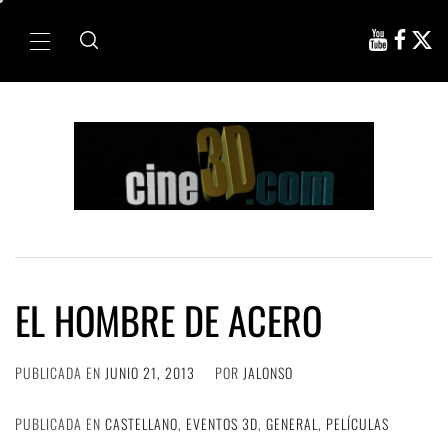
Ir
al
Menú
contenido
principal
EL HOMBRE DE ACERO
PUBLICADA EN
JUNIO 21, 2013
POR
JALONSO
PUBLICADA EN
CASTELLANO
,
EVENTOS 3D
,
GENERAL
,
PELÍCULAS