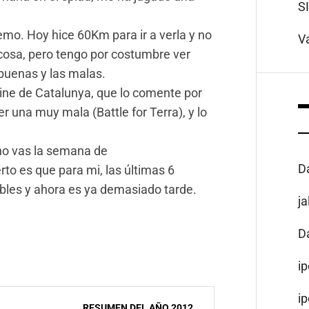
S
emo. Hoy hice 60Km para ir a verla y no
V
cosa, pero tengo por costumbre ver
 buenas y las malas.
cine de Catalunya, que lo comente por
 una muy mala (Battle for Terra), y lo
no vas la semana de
D
rto es que para mi, las últimas 6
les y ahora es ya demasiado tarde.
j
D
i
i
RESUMEN DEL AÑO 2012