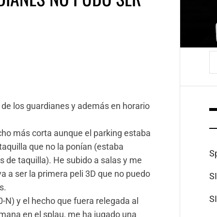
B
n de los guardianes y además en horario
cho más corta aunque el parking estaba
aquilla que no la ponían (estaba
S
s de taquilla). He subido a salas y me
 a ser la primera peli 3D que no puedo
S
s.
S
30-N) y el hecho que fuera relegada al
emana en el splau, me ha jugado una