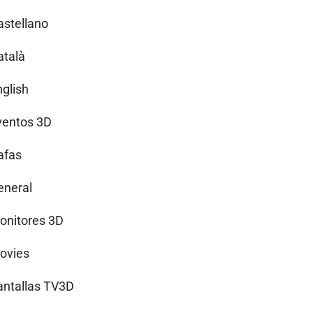
astellano
atalà
nglish
ventos 3D
afas
eneral
onitores 3D
ovies
antallas TV3D