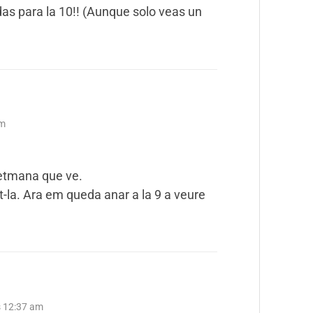
das para la 10!! (Aunque solo veas un
am
 setmana que ve.
nt-la. Ara em queda anar a la 9 a veure
s 12:37 am