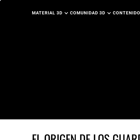
Ir
al
MATERIAL 3D
COMUNIDAD 3D
CONTENIDO
contenido
EL ORIGEN DE LOS GUAR