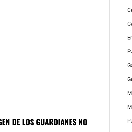
C
C
E
E
G
G
M
M
GEN DE LOS GUARDIANES NO
P