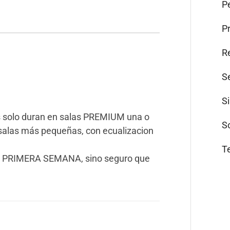
Pe
P
R
S
S
s solo duran en salas PREMIUM una o
S
salas más pequeñas, con ecualizacion
T
LA PRIMERA SEMANA, sino seguro que