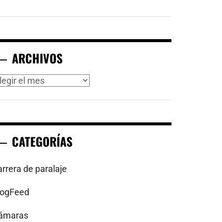
ARCHIVOS
rchivos
CATEGORÍAS
arrera de paralaje
logFeed
ámaras