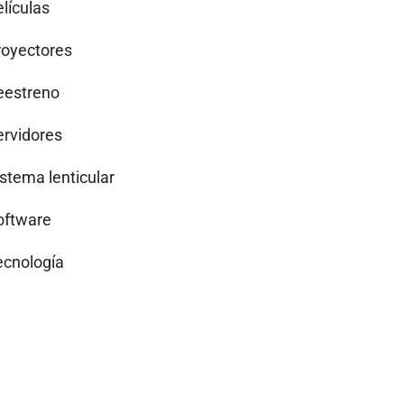
lículas
royectores
eestreno
ervidores
istema lenticular
oftware
ecnología