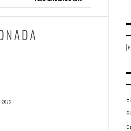
IONADA
A
6
B
, 2026
B
C