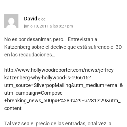
David
dice:
junio 10, 2011 a las 8:27 pm
No es por desanimar, pero… Entrevistan a
Katzenberg sobre el declive que está sufirendo el 3D
en las recaudaciones…
http://www.hollywoodreporter.com/news/jeffrey-
katzenberg-why-hollywood-is-196616?
utm_source=SilverpopMailing&utm_medium=email&
utm_campaign=Compose+-
+breaking_news_500px+%289%29+%281%29&utm_
content
Tal vez sea el precio de las entradas, o tal vez la