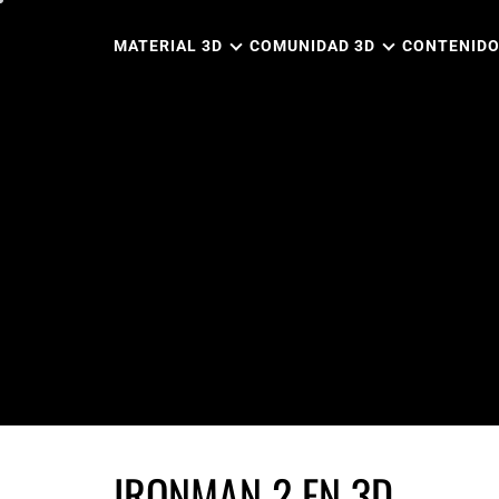
Ir
al
MATERIAL 3D
COMUNIDAD 3D
CONTENIDO
contenido
IRONMAN 2 EN 3D