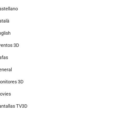
astellano
atalà
nglish
ventos 3D
afas
eneral
onitores 3D
ovies
antallas TV3D