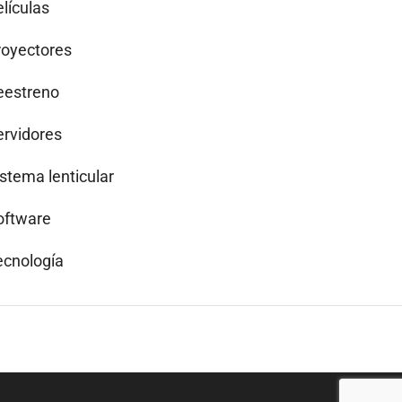
lículas
royectores
eestreno
ervidores
istema lenticular
oftware
ecnología