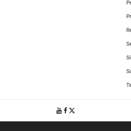
Pe
P
R
S
S
S
T