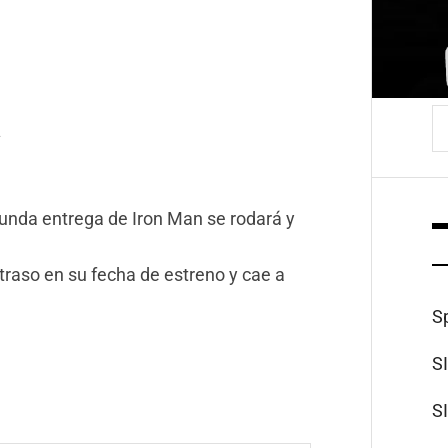
B
A
unda entrega de Iron Man se rodará y
traso en su fecha de estreno y cae a
S
S
S