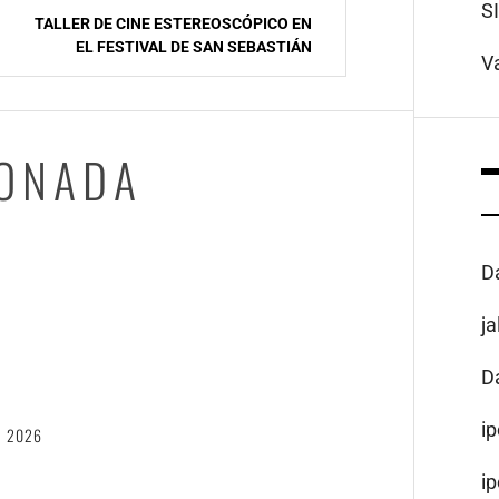
S
TALLER DE CINE ESTEREOSCÓPICO EN
EL FESTIVAL DE SAN SEBASTIÁN
V
IONADA
D
j
6
D
i
, 2026
i