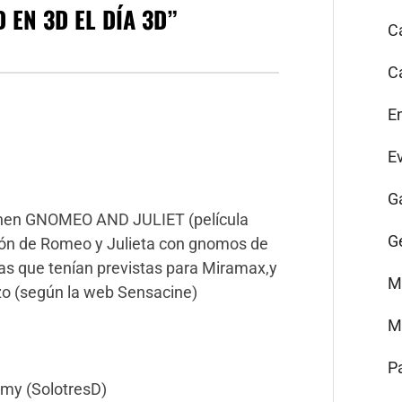
 EN 3D EL DÍA 3D
”
C
C
E
E
G
enen GNOMEO AND JULIET (película
G
ión de Romeo y Julieta con gnomos de
ulas que tenían previstas para Miramax,y
M
zo (según la web Sensacine)
M
P
my (SolotresD)