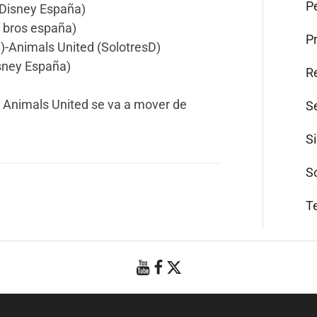
Pe
(Disney España)
r bros españa)
P
)-Animals United (SolotresD)
sney España)
R
 Animals United se va a mover de
S
S
S
T