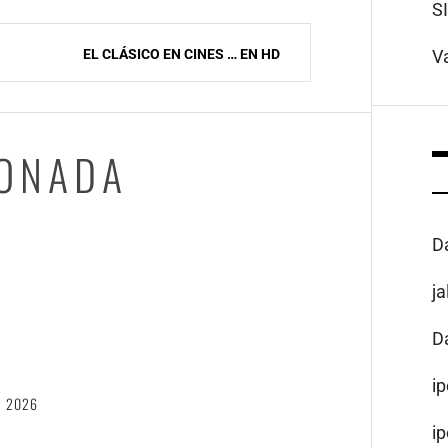
S
EL CLÁSICO EN CINES … EN HD
V
IONADA
D
j
D
6
i
, 2026
i