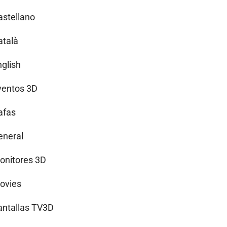
astellano
atalà
nglish
ventos 3D
afas
eneral
onitores 3D
ovies
antallas TV3D