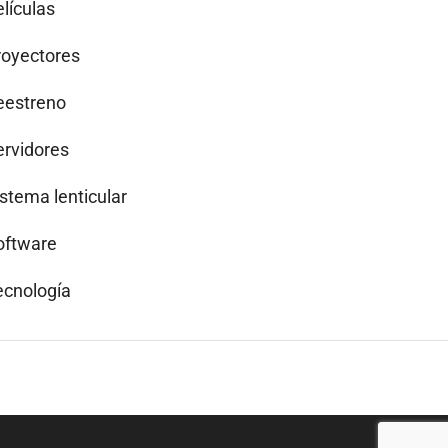
lículas
royectores
eestreno
ervidores
istema lenticular
oftware
ecnología