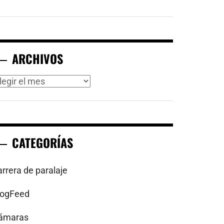
ARCHIVOS
rchivos
CATEGORÍAS
arrera de paralaje
logFeed
ámaras