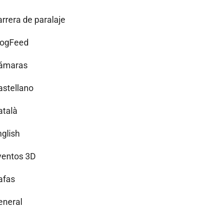
arrera de paralaje
logFeed
ámaras
astellano
atalà
nglish
ventos 3D
afas
eneral