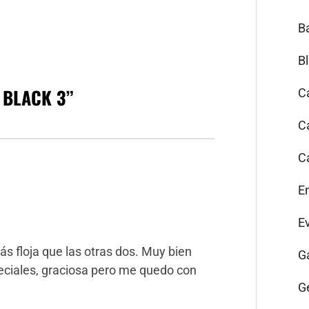
B
B
 BLACK 3
”
C
C
C
E
E
ás floja que las otras dos. Muy bien
G
ciales, graciosa pero me quedo con
G