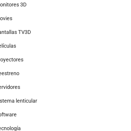
onitores 3D
ovies
antallas TV3D
lículas
royectores
eestreno
ervidores
istema lenticular
oftware
ecnología