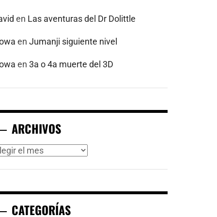
avid
en
Las aventuras del Dr Dolittle
powa
en
Jumanji siguiente nivel
powa
en
3a o 4a muerte del 3D
ARCHIVOS
rchivos
CATEGORÍAS