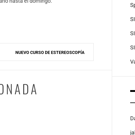
ano hasta el domingo.
S
S
S
S
NUEVO CURSO DE ESTEREOSCOPÍA
V
IONADA
D
j