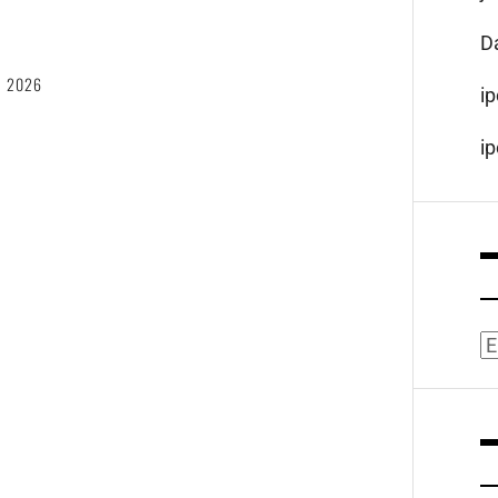
6
D
, 2026
i
i
A