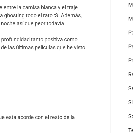
M
 entre la camisa blanca y el traje
a ghosting todo el rato :S. Además,
M
 noche así que peor todavía.
P
 profundidad tanto positiva como
Pe
de las últimas películas que he visto.
P
R
S
S
S
ue esta acorde con el resto de la
T