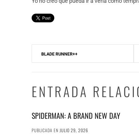
Yo no creo que pueda ir a verla como tempr
Navegación
BLADE RUNNER++
de
entradas
ENTRADA RELAC
SPIDERMAN: A BRAND NEW DAY
PUBLICADA EN
JULIO 29, 2026