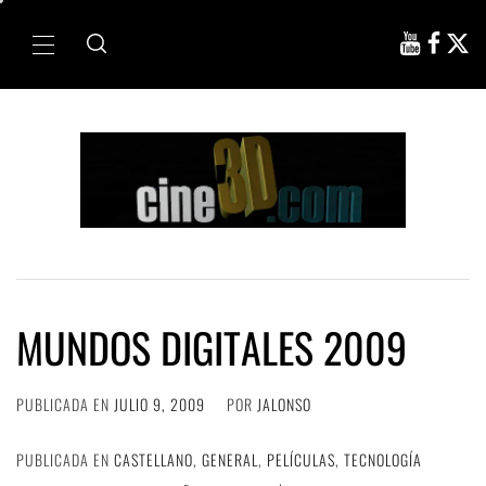
Ir
al
Menú
contenido
principal
MUNDOS DIGITALES 2009
PUBLICADA EN
JULIO 9, 2009
POR
JALONSO
PUBLICADA EN
CASTELLANO
,
GENERAL
,
PELÍCULAS
,
TECNOLOGÍA