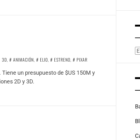
A
3D
,
ANIMACIÓN
,
ELIO
,
ESTRENO
,
PIXAR
io. Tiene un presupuesto de $US 150M y
siones 2D y 3D.
B
B
C