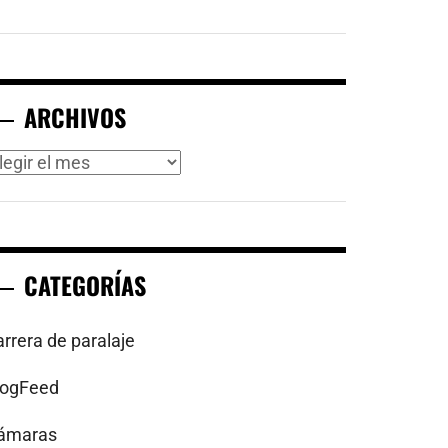
ARCHIVOS
rchivos
CATEGORÍAS
arrera de paralaje
logFeed
ámaras