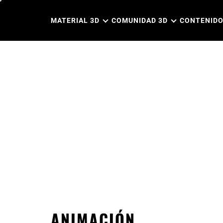
Ir
al
MATERIAL 3D
COMUNIDAD 3D
CONTENIDO
contenido
ANIMACIÓN