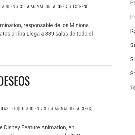
Pe
ETADO EN
3D
,
ANIMACIÓN
,
CINES
,
ESTRENO
,
P
umination, responsable de los Minions,
R
atas arriba Llega a 339 salas de todo el
S
S
S
 DESEOS
T
ULAS
ETIQUETADO EN
3D
,
ANIMACIÓN
,
CINES
,
de Disney Feature Animation, en