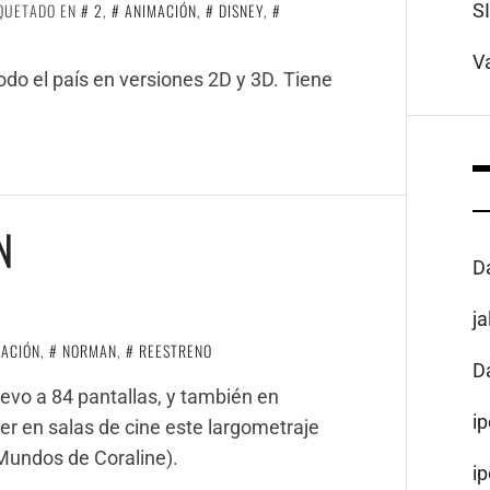
S
IQUETADO EN
2
,
ANIMACIÓN
,
DISNEY
,
V
odo el país en versiones 2D y 3D. Tiene
N
D
j
MACIÓN
,
NORMAN
,
REESTRENO
D
vo a 84 pantallas, y también en
i
er en salas de cine este largometraje
Mundos de Coraline).
i