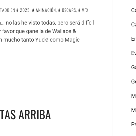
ETADO EN
2025
,
ANIMACIÓN
,
OSCARS
,
VFX
C
 no las he visto todas, pero será difícil
C
r favor que gane la de Wallace &
E
on mucho tanto Yuck! como Magic
E
G
G
M
ATAS ARRIBA
M
P