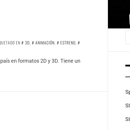
B
IQUETADO EN
3D
,
ANIMACIÓN
,
ESTRENO
,
l país en formatos 2D y 3D. Tiene un
S
S
S