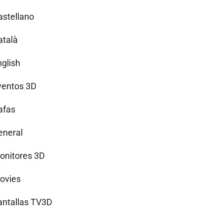
astellano
atalà
nglish
ventos 3D
afas
eneral
onitores 3D
ovies
antallas TV3D