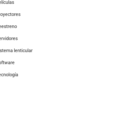
lículas
royectores
eestreno
ervidores
istema lenticular
oftware
ecnología