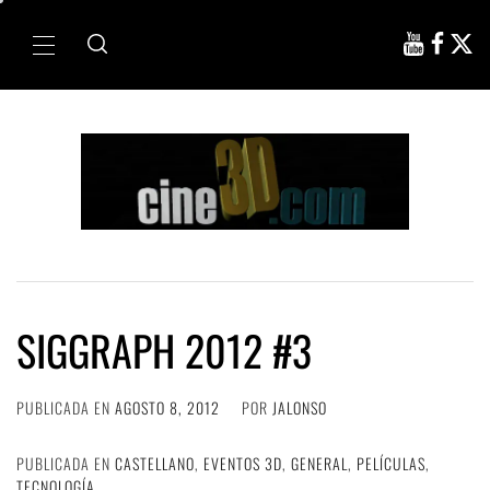
Ir
al
Menú
contenido
principal
SIGGRAPH 2012 #3
PUBLICADA EN
AGOSTO 8, 2012
POR
JALONSO
PUBLICADA EN
CASTELLANO
,
EVENTOS 3D
,
GENERAL
,
PELÍCULAS
,
TECNOLOGÍA