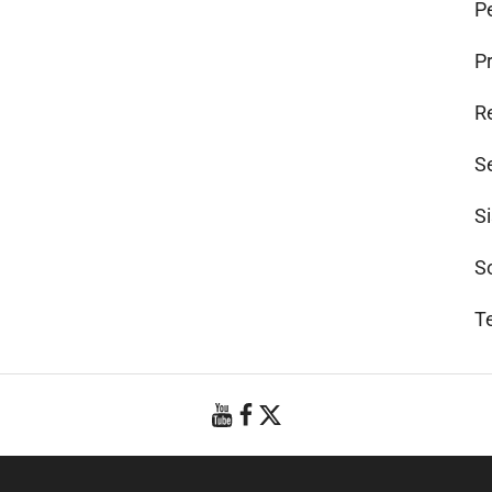
Pe
P
R
S
S
S
T