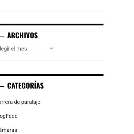
ARCHIVOS
rchivos
CATEGORÍAS
arrera de paralaje
logFeed
ámaras