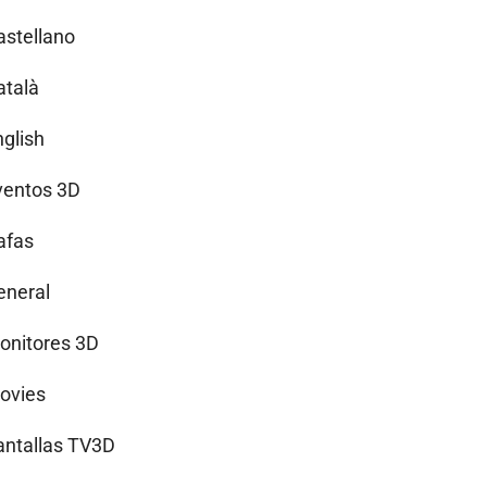
astellano
atalà
nglish
ventos 3D
afas
eneral
onitores 3D
ovies
antallas TV3D