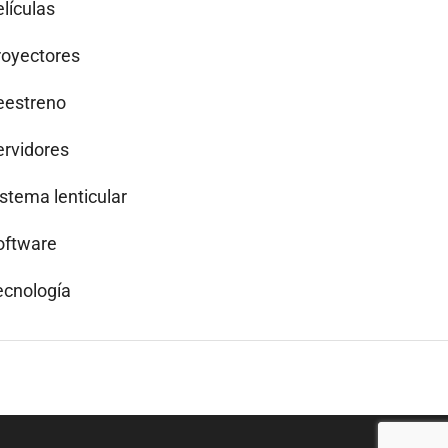
lículas
royectores
eestreno
ervidores
istema lenticular
oftware
ecnología