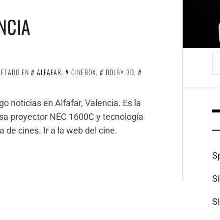
NCIA
B
UETADO EN
ALFAFAR
,
CINEBOX
,
DOLBY 3D
,
o noticias en Alfafar, Valencia. Es la
y usa proyector NEC 1600C y tecnología
a de cines. Ir a la web del cine.
S
S
S