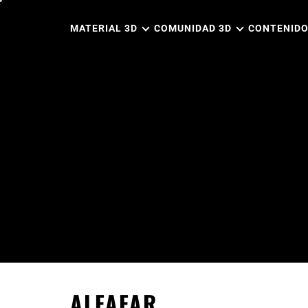
Ir
al
MATERIAL 3D
COMUNIDAD 3D
CONTENIDO
contenido
ALFAFAR