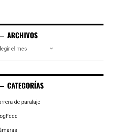
ARCHIVOS
rchivos
CATEGORÍAS
arrera de paralaje
logFeed
ámaras