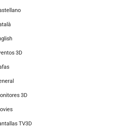
astellano
atalà
nglish
ventos 3D
afas
eneral
onitores 3D
ovies
antallas TV3D