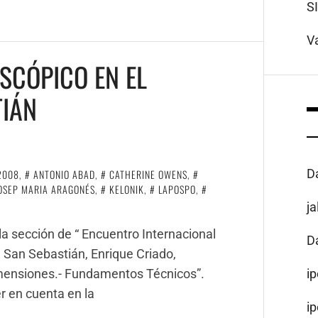
S
V
OSCÓPICO EN EL
TIÁN
D
2008
,
ANTONIO ABAD
,
CATHERINE OWENS
,
OSEP MARIA ARAGONÉS
,
KELONIK
,
LAPOSPO
,
D
j
la sección de “ Encuentro Internacional
D
e San Sebastián, Enrique Criado,
i
Dimensiones.- Fundamentos Técnicos”.
r en cuenta en la
i