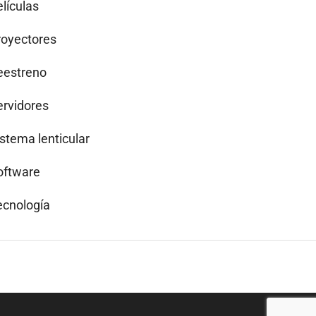
lículas
royectores
eestreno
ervidores
istema lenticular
oftware
ecnología