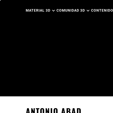
Ir
al
MATERIAL 3D
COMUNIDAD 3D
CONTENIDO
contenido
ANTONIO ABAD