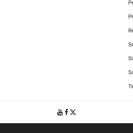
Pe
P
R
S
S
S
T