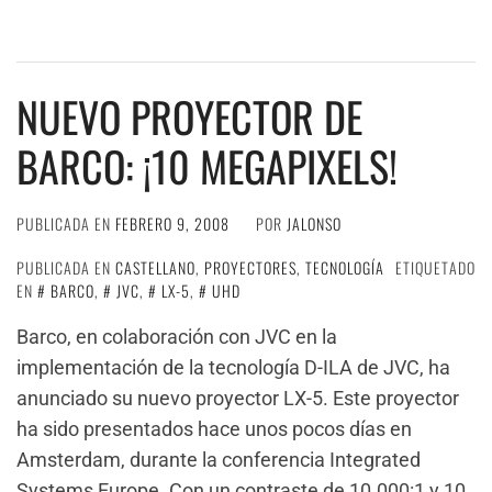
NUEVO PROYECTOR DE
BARCO: ¡10 MEGAPIXELS!
PUBLICADA EN
FEBRERO 9, 2008
POR
JALONSO
PUBLICADA EN
CASTELLANO
,
PROYECTORES
,
TECNOLOGÍA
ETIQUETADO
EN
BARCO
,
JVC
,
LX-5
,
UHD
Barco, en colaboración con JVC en la
implementación de la tecnología D-ILA de JVC, ha
anunciado su nuevo proyector LX-5. Este proyector
ha sido presentados hace unos pocos días en
Amsterdam, durante la conferencia Integrated
Systems Europe. Con un contraste de 10.000:1 y 10