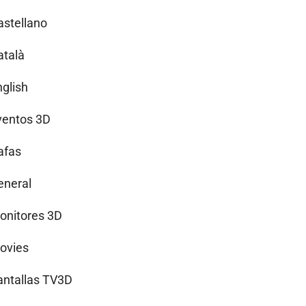
astellano
atalà
nglish
ventos 3D
afas
eneral
onitores 3D
ovies
antallas TV3D