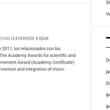
S
V
UETADO EN
CIENTÍFICO
,
OSCAR
 2011, los relacionados con los
: The Academy Awards for scientific and
D
ievement Award (Academy Certificate)
nvention and integration of micro-
j
D
i
i