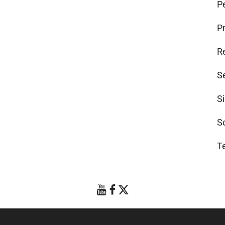
Pe
P
R
S
S
S
T