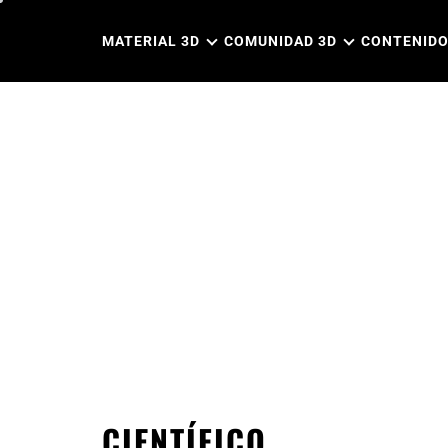
Ir
al
MATERIAL 3D
COMUNIDAD 3D
CONTENIDO
contenido
CIENTÍFICO