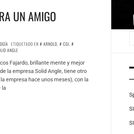
ARA UN AMIGO
B
OGÍA
ETIQUETADO EN
ARNOLD
,
CGI
,
OLID ANGLE
os Fajardo, brillante mente y mejor
de la empresa Solid Angle, tiene otro
 la empresa hace unos meses), con la
 la
S
S
S