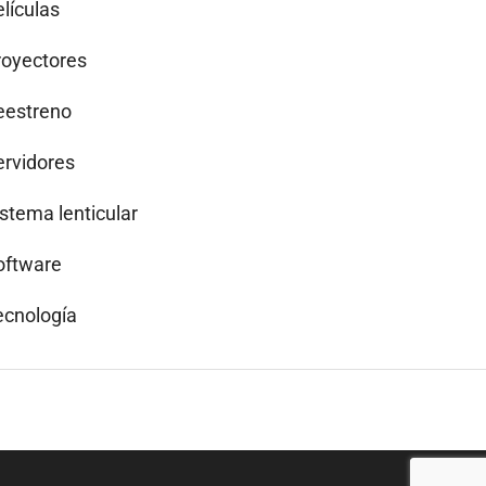
lículas
royectores
eestreno
ervidores
istema lenticular
oftware
ecnología