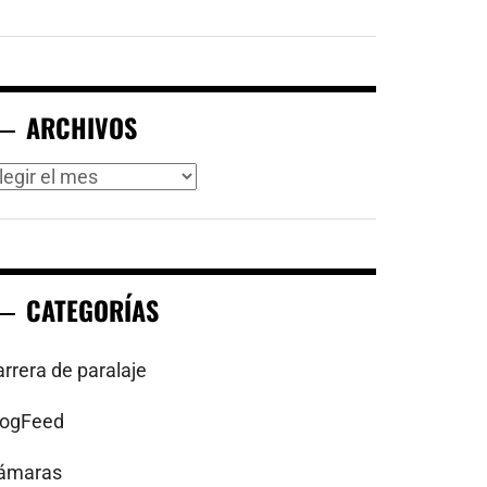
ARCHIVOS
rchivos
CATEGORÍAS
arrera de paralaje
logFeed
ámaras