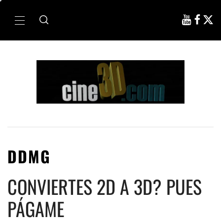
Ir
al
Menú
contenido
principal
DDMG
CONVIERTES 2D A 3D? PUES
PÁGAME