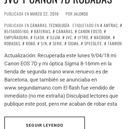
PUBLICADA EN
MARZO 22, 2018
POR
JALONSO
PUBLICADA EN
CÁMARAS
,
TECNOLOGÍA
ETIQUETADO EN
AMTRAC
,
B5156005160
,
BATERIAS
,
CÁMARAS
,
CANON EOS7D
,
EMPUÑADURA
,
FLASH
,
ILLUM
,
JVC
,
LYTRO
,
MACBOOK
,
ROBADAS
,
ROBO
,
S/N
,
SERIE
,
SIGMA
,
SPEEDLITE
,
TAMRON
Actualización: Recuperada este lunes 9/04/18 mi
Canon EOS 7D y mi óptica Sigma 8-16mm en la
tienda de segunda mano www.renuevo.es de
Barcelona, que también se anunciaba en
www.segundamano.com El flash fue vendido de
inmediato (no me extraña) Disculpad lectores que
publique este post, pero me acaban de robar esta
SEGUIR LEYENDO