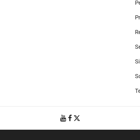
Pe
P
R
S
S
S
T