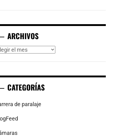
ARCHIVOS
rchivos
CATEGORÍAS
arrera de paralaje
logFeed
ámaras