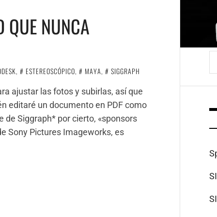
D QUE NUNCA
B
ODESK
,
ESTEREOSCÓPICO
,
MAYA
,
SIGGRAPH
 ajustar las fotos y subirlas, así que
ién editaré un documento en PDF como
e de Siggraph* por cierto, «sponsors
de Sony Pictures Imageworks, es
S
S
S