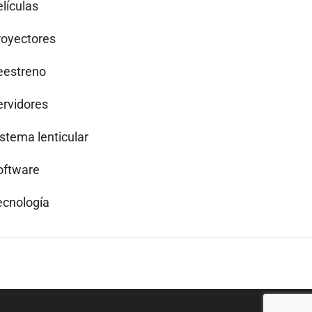
lículas
royectores
eestreno
ervidores
istema lenticular
oftware
ecnología