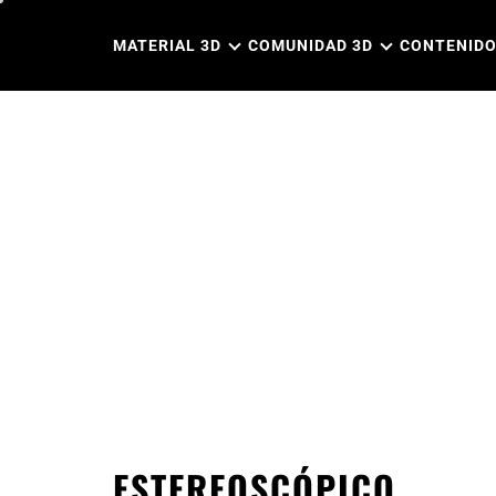
Ir
al
MATERIAL 3D
COMUNIDAD 3D
CONTENIDO
contenido
ESTEREOSCÓPICO