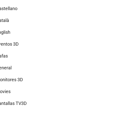
astellano
atalà
nglish
ventos 3D
afas
eneral
onitores 3D
ovies
antallas TV3D