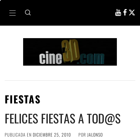
Ir
al
Menú
contenido
principal
FIESTAS
FELICES FIESTAS A TOD@S
PUBLICADA EN
DICIEMBRE 25, 2010
POR
JALONSO