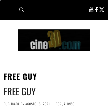
Ir
al
Menú
contenido
principal
FREE GUY
FREE GUY
PUBLICADA EN
AGOSTO 18, 2021
POR
JALONSO