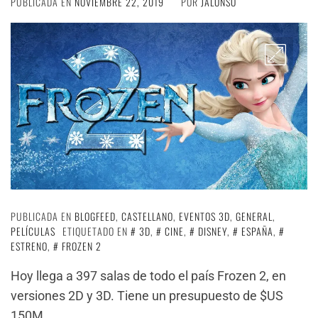
PUBLICADA EN
NOVIEMBRE 22, 2019
POR
JALONSO
PUBLICADA EN
BLOGFEED
,
CASTELLANO
,
EVENTOS 3D
,
GENERAL
,
PELÍCULAS
ETIQUETADO EN
3D
,
CINE
,
DISNEY
,
ESPAÑA
,
ESTRENO
,
FROZEN 2
Hoy llega a 397 salas de todo el país Frozen 2, en
versiones 2D y 3D. Tiene un presupuesto de $US
150M