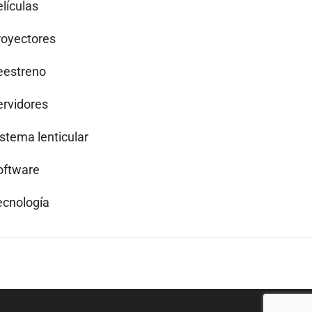
lículas
royectores
eestreno
ervidores
istema lenticular
oftware
ecnología