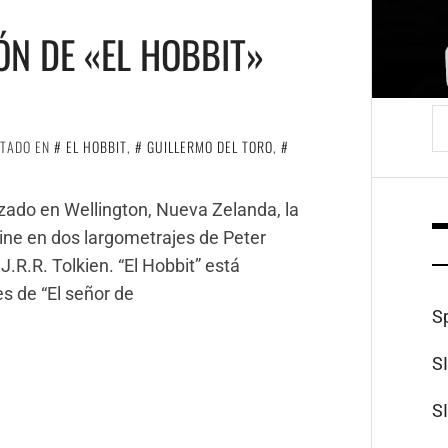
N DE «EL HOBBIT»
B
ETADO EN
EL HOBBIT
,
GUILLERMO DEL TORO
,
ado en Wellington, Nueva Zelanda, la
cine en dos largometrajes de Peter
.R.R. Tolkien. “El Hobbit” está
s de “El señor de
S
S
S