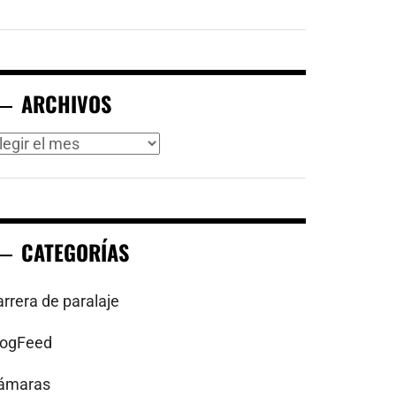
ARCHIVOS
rchivos
CATEGORÍAS
arrera de paralaje
logFeed
ámaras