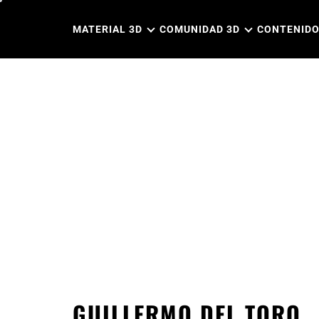
Ir
al
MATERIAL 3D
COMUNIDAD 3D
CONTENIDO
contenido
GUILLERMO DEL TORO