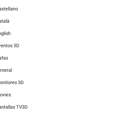
astellano
atalà
nglish
ventos 3D
afas
eneral
onitores 3D
ovies
antallas TV3D