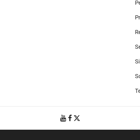
Pe
P
R
S
S
S
T