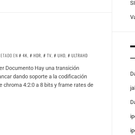
S
V
UETADO EN
4K
,
HDR
,
TV
,
UHD
,
ULTRAHD
 Ver Documento Hay una transición
D
ancar dando soporte a la codificación
chroma 4:2:0 a 8 bits y frame rates de
j
D
i
i