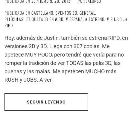
PUBLICADA EN
SEPTIEMBRE 20, 2013
POR
JALONSO
PUBLICADA EN
CASTELLANO
,
EVENTOS 3D
,
GENERAL
,
PELÍCULAS
ETIQUETADO EN
3D
,
ESPAÑA
,
ESTRENO
,
R.I.P.D.
,
RIPD
Hoy, además de Justin, también se estrena RIPD, en
versiones 2D y 3D. Llega con 307 copias. Me
apetece MUY POCO, pero tendré que verla para no
romper la tradición de ver TODAS las pelis 3D, las
buenas y las malas. Me apetecen MUCHO más
RUSH y JOBS. A ver
SEGUIR LEYENDO