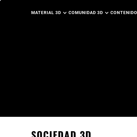
Ir
al
MATERIAL 3D
COMUNIDAD 3D
CONTENIDO
contenido
SOCIEDAD 3D