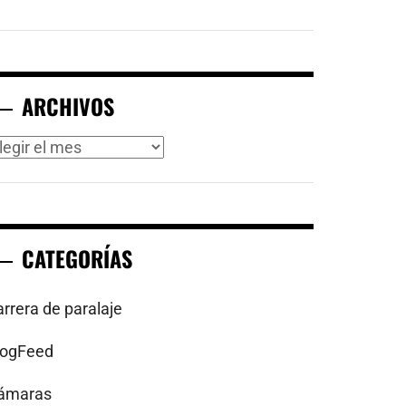
ARCHIVOS
rchivos
CATEGORÍAS
arrera de paralaje
logFeed
ámaras