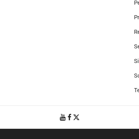
Pe
P
R
S
S
S
T