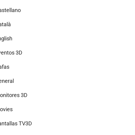
astellano
atalà
nglish
ventos 3D
afas
eneral
onitores 3D
ovies
antallas TV3D