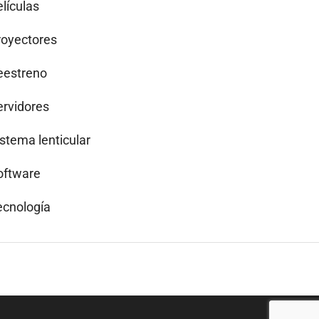
lículas
royectores
eestreno
ervidores
istema lenticular
oftware
ecnología