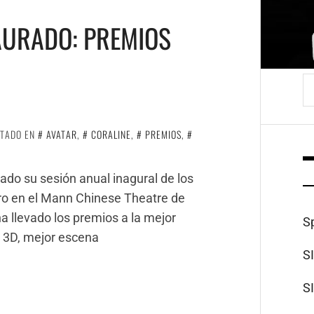
AURADO: PREMIOS
B
ETADO EN
AVATAR
,
CORALINE
,
PREMIOS
,
ado su sesión anual inagural de los
ro en el Mann Chinese Theatre de
 llevado los premios a la mejor
S
e 3D, mejor escena
S
S