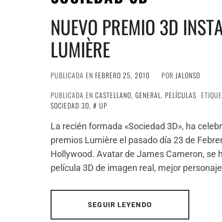
NUEVO PREMIO 3D INST
LUMIÈRE
PUBLICADA EN
FEBRERO 25, 2010
POR
JALONSO
PUBLICADA EN
CASTELLANO
,
GENERAL
,
PELÍCULAS
ETIQU
SOCIEDAD 3D
,
UP
La recién formada «Sociedad 3D», ha celebr
premios Lumière el pasado día 23 de Febre
Hollywood. Avatar de James Cameron, se ha
película 3D de imagen real, mejor personaj
SEGUIR LEYENDO