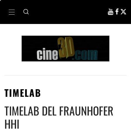
Ir
al
Menú
contenido
principal
TIMELAB
TIMELAB DEL FRAUNHOFER
HHI