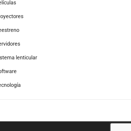
lículas
royectores
eestreno
ervidores
istema lenticular
oftware
ecnología