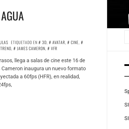
L AGUA
B
ULAS
ETIQUETADO EN
3D
,
AVATAR
,
CINE
,
STRENO
,
JAMES CAMERON
,
VFR
asos, llega a salas de cine este 16 de
es Cameron inaugura un nuevo formato
oyectada a 60fps (HFR), en realidad,
24fps,
S
S
S