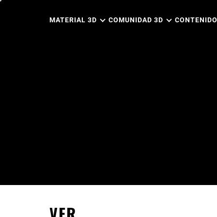
Ir
al
MATERIAL 3D
COMUNIDAD 3D
CONTENIDO
contenido
VFR