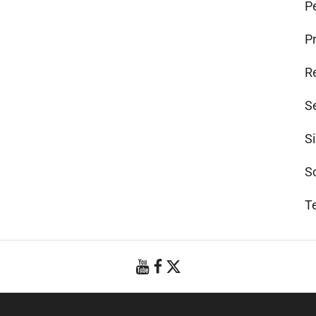
Pe
P
R
S
S
S
T