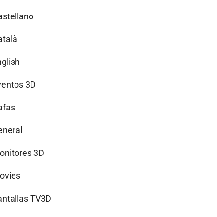
astellano
atalà
nglish
ventos 3D
afas
eneral
onitores 3D
ovies
antallas TV3D