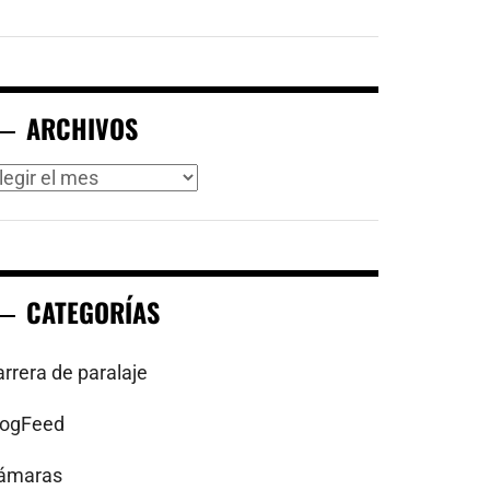
ARCHIVOS
rchivos
CATEGORÍAS
arrera de paralaje
logFeed
ámaras