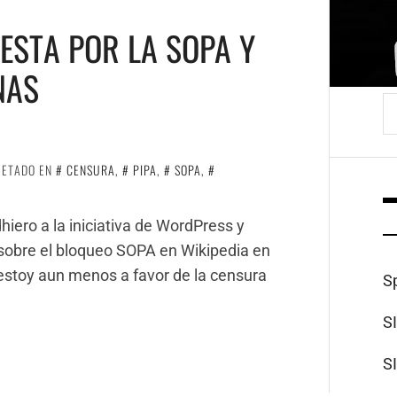
ESTA POR LA SOPA Y
NAS
B
UETADO EN
CENSURA
,
PIPA
,
SOPA
,
iero a la iniciativa de WordPress y
 sobre el bloqueo SOPA en Wikipedia en
o estoy aun menos a favor de la censura
S
S
S