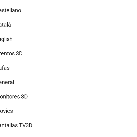
astellano
atalà
nglish
ventos 3D
afas
eneral
onitores 3D
ovies
antallas TV3D