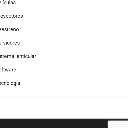
lículas
royectores
eestreno
ervidores
istema lenticular
oftware
ecnología