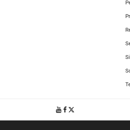
Pe
P
R
S
S
S
T