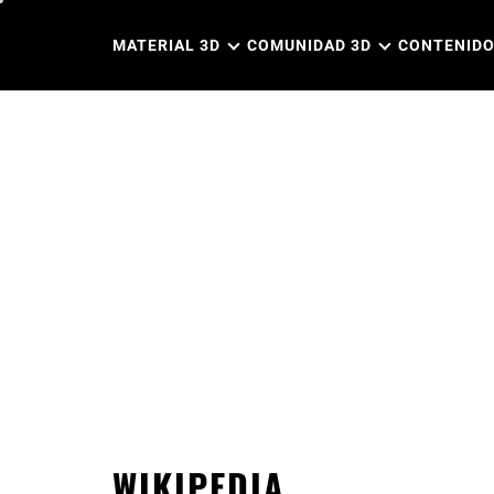
Ir
al
MATERIAL 3D
COMUNIDAD 3D
CONTENIDO
contenido
WIKIPEDIA