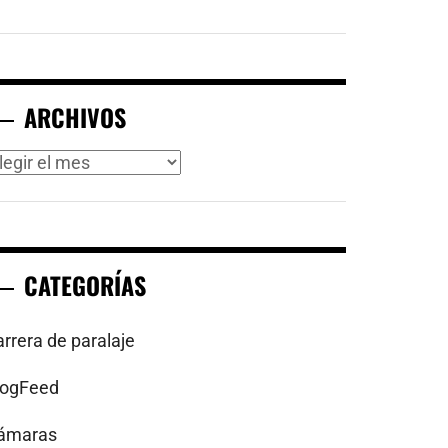
ARCHIVOS
rchivos
CATEGORÍAS
arrera de paralaje
logFeed
ámaras