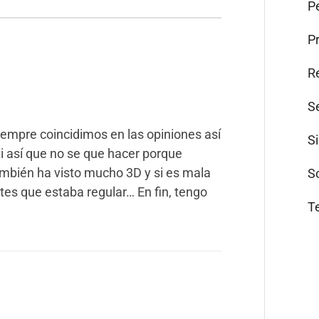
Pe
P
R
S
siempre coincidimos en las opiniones así
S
i así que no se que hacer porque
mbién ha visto mucho 3D y si es mala
S
ntes que estaba regular… En fin, tengo
T