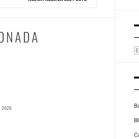
IONADA
A
6
B
, 2026
B
C