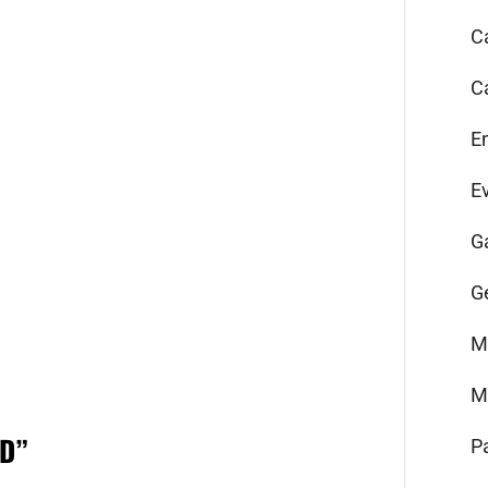
C
C
E
E
G
G
M
M
3D
”
P