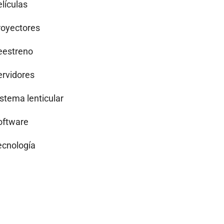
lículas
royectores
eestreno
ervidores
istema lenticular
oftware
ecnología