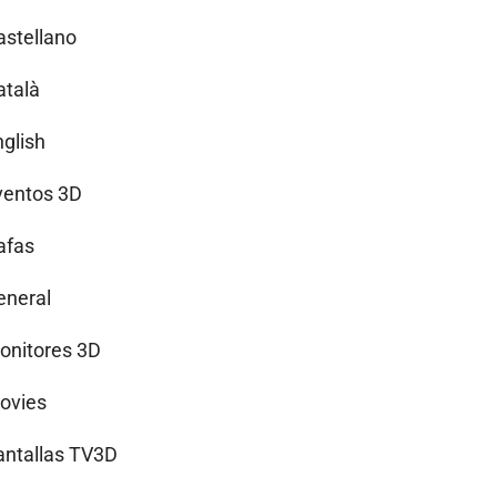
astellano
atalà
nglish
ventos 3D
afas
eneral
onitores 3D
ovies
antallas TV3D