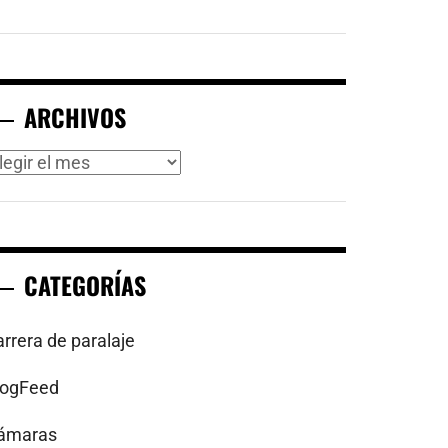
ARCHIVOS
rchivos
CATEGORÍAS
arrera de paralaje
logFeed
ámaras