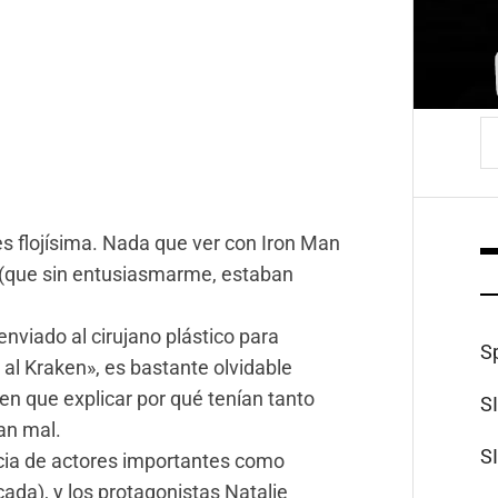
B
 es flojísima. Nada que ver con Iron Man
(que sin entusiasmarme, estaban
nviado al cirujano plástico para
S
r al Kraken», es bastante olvidable
en que explicar por qué tenían tanto
S
an mal.
S
ncia de actores importantes como
da), y los protagonistas Natalie