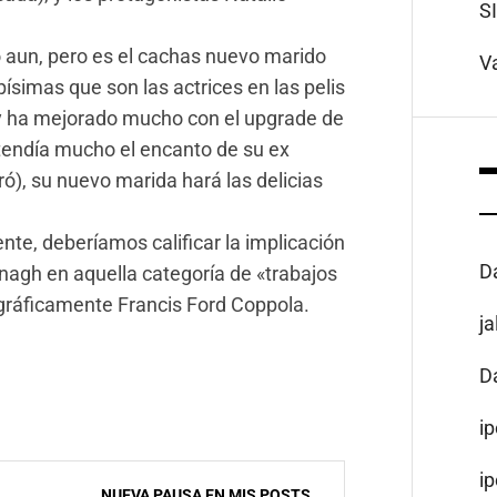
S
aun, pero es el cachas nuevo marido
V
písimas que son las actrices en las pelis
y ha mejorado mucho con el upgrade de
ntendía mucho el encanto de su ex
ró), su nuevo marida hará las delicias
nte, deberíamos calificar la implicación
D
agh en aquella categoría de «trabajos
gráficamente Francis Ford Coppola.
j
D
i
i
NUEVA PAUSA EN MIS POSTS