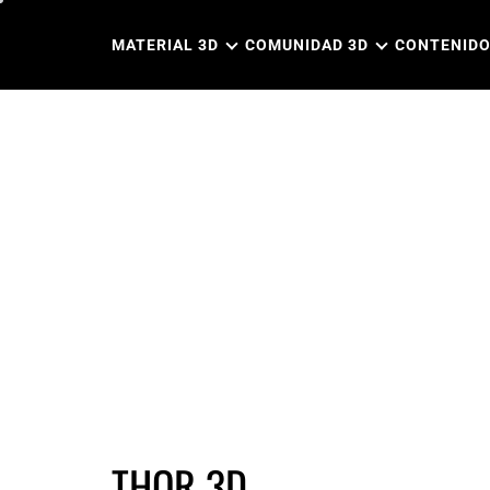
Ir
al
MATERIAL 3D
COMUNIDAD 3D
CONTENIDO
contenido
THOR 3D