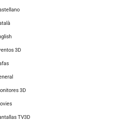
astellano
atalà
nglish
ventos 3D
afas
eneral
onitores 3D
ovies
antallas TV3D