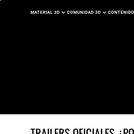
Ir
al
MATERIAL 3D
COMUNIDAD 3D
CONTENIDO
contenido
TRAILERS OFICIALES ¿P