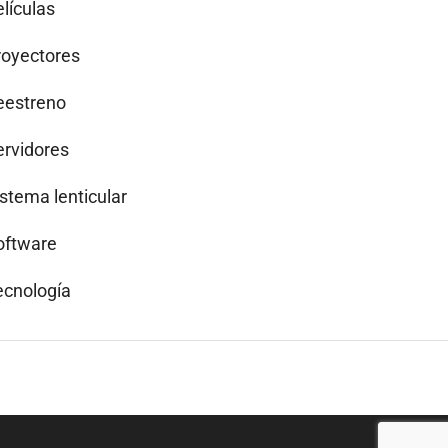
lículas
royectores
eestreno
ervidores
istema lenticular
oftware
ecnología