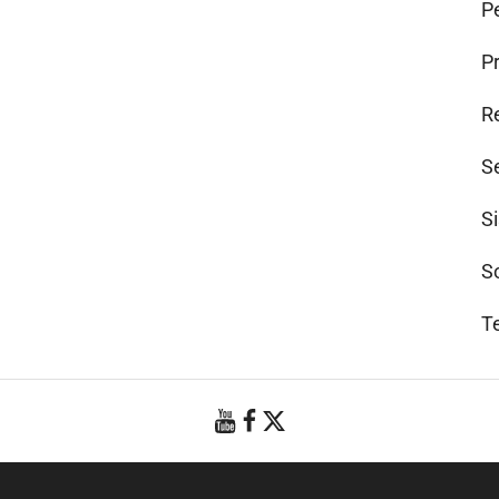
Pe
P
R
S
S
S
T