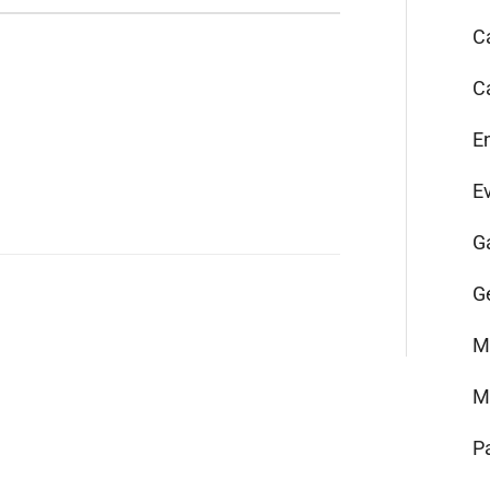
C
C
E
E
G
G
M
M
P