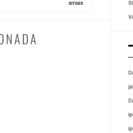
S
SITGES
V
IONADA
D
j
D
i
i