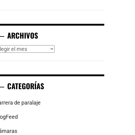
ARCHIVOS
rchivos
CATEGORÍAS
arrera de paralaje
logFeed
ámaras