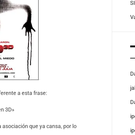
S
V
D
j
erente a esta frase:
D
en 3D»
i
a asociación que ya cansa, por lo
i