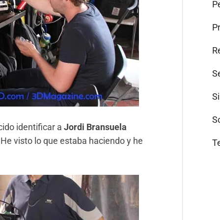
Pe
P
R
S
S
S
ido identificar a
Jordi Bransuela
 He visto lo que estaba haciendo y he
T