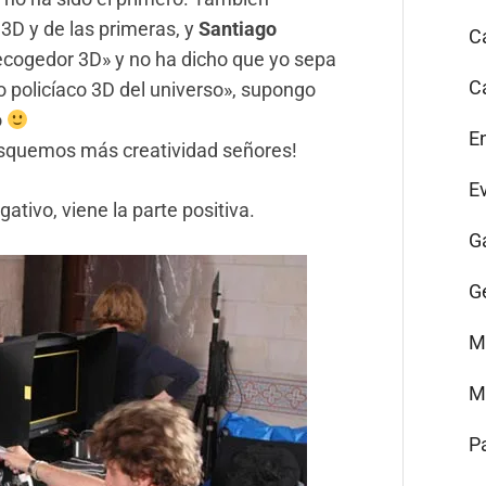
3D y de las primeras, y
Santiago
C
cogedor 3D» y no ha dicho que yo sepa
C
o policíaco 3D del universo», supongo
o
E
usquemos más creatividad señores!
E
tivo, viene la parte positiva.
G
G
M
M
P