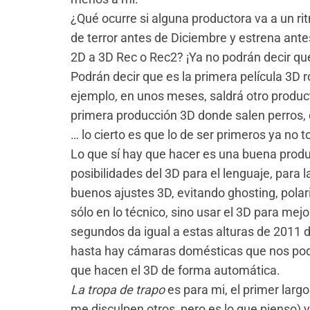
¿Qué ocurre si alguna productora va a un r
de terror antes de Diciembre y estrena ante
2D a 3D Rec o Rec2? ¡Ya no podrán decir qu
Podrán decir que es la primera película 3D 
ejemplo, en unos meses, saldrá otro product
primera producción 3D donde salen perros,
… lo cierto es que lo de ser primeros ya no t
Lo que sí hay que hacer es una buena produ
posibilidades del 3D para el lenguaje, para 
buenos ajustes 3D, evitando ghosting, polari
sólo en lo técnico, sino usar el 3D para mejor
segundos da igual a estas alturas de 2011 d
hasta hay cámaras domésticas que nos po
que hacen el 3D de forma automática.
La tropa de trapo
es para mi, el primer lar
me disculpen otros, pero es lo que pienso) 