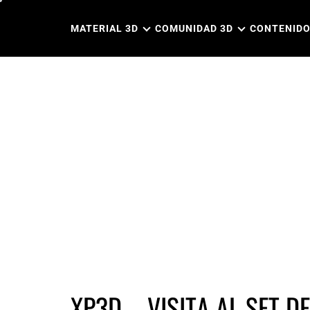
Ir
al
MATERIAL 3D
COMUNIDAD 3D
CONTENIDO
contenido
XP3D – VISITA AL SET D