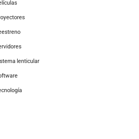
lículas
royectores
eestreno
ervidores
istema lenticular
oftware
ecnología