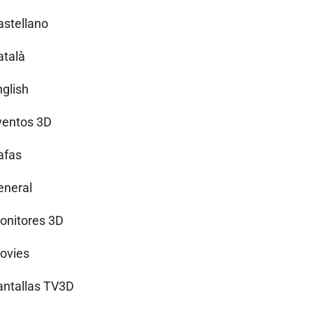
astellano
atalà
nglish
ventos 3D
afas
eneral
onitores 3D
ovies
antallas TV3D