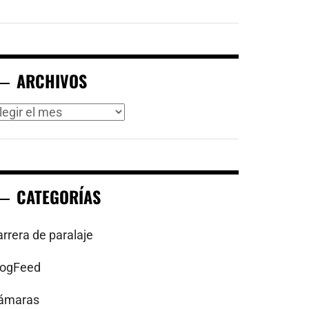
ARCHIVOS
rchivos
CATEGORÍAS
arrera de paralaje
logFeed
ámaras