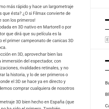
itmo más rápido y hace un largometraje
s que ésta? ¿O si Filmax convierte de
e son los primeros!
rodada en 3D nativo en Martorell o por
or que dirá que su película es la
A
 o el primer campeonato de canicas 3D
oca.
cción en 3D, aprovechar bien las
la immersión del espectador, con
zaciones, rivalidades retinales, y no
ar la historia, y lo de ser primeros o
onde el 3D se hace ya en directo y
B
demos comprar cualquiera de nosotros
B
gometraje 3D bien hecho en España (que
C
y no ha sido el primero. También