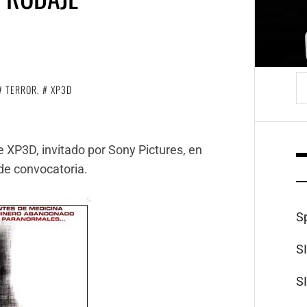
B
TERROR
,
XP3D
e XP3D, invitado por Sony Pictures, en
de convocatoria.
S
S
S