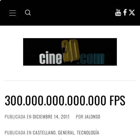
Ir
al
Menú
contenido
principal
300.000.000.000.000 FPS
PUBLICADA EN
DICIEMBRE 14, 2011
POR
JALONSO
PUBLICADA EN
CASTELLANO
,
GENERAL
,
TECNOLOGÍA