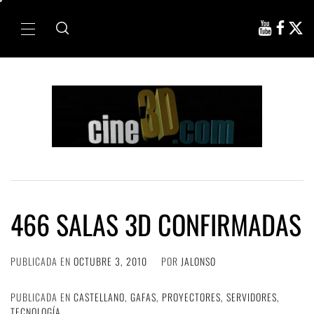
Ir
al
Menú
contenido
principal
466 SALAS 3D CONFIRMADAS
PUBLICADA EN
OCTUBRE 3, 2010
POR
JALONSO
PUBLICADA EN
CASTELLANO
,
GAFAS
,
PROYECTORES
,
SERVIDORES
,
TECNOLOGÍA