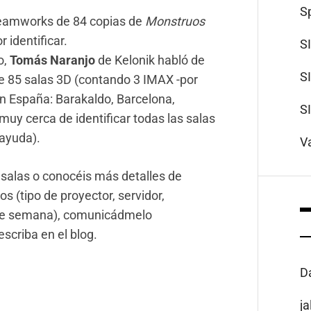
S
Dreamworks de 84 copias de
Monstruos
r identificar.
S
o,
Tomás Naranjo
de Kelonik habló de
S
e 85 salas 3D (contando 3 IMAX -por
en España: Barakaldo, Barcelona,
S
muy cerca de identificar todas las salas
 ayuda).
V
 salas o conocéis más detalles de
s (tipo de proyector, servidor,
 de semana), comunicádmelo
scriba en el blog.
D
j