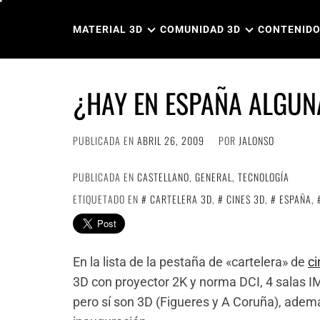
Ir
al
MATERIAL 3D
COMUNIDAD 3D
CONTENIDO
contenido
¿HAY EN ESPAÑA ALGUN
PUBLICADA EN
ABRIL 26, 2009
POR
JALONSO
PUBLICADA EN
CASTELLANO
,
GENERAL
,
TECNOLOGÍA
ETIQUETADO EN
CARTELERA 3D
,
CINES 3D
,
ESPAÑA
,
En la lista de la pestaña de «cartelera» de
c
3D con proyector 2K y norma DCI, 4 salas I
pero sí son 3D (Figueres y A Coruña), adem