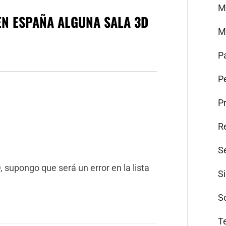
M
EN ESPAÑA ALGUNA SALA 3D
M
P
Pe
P
R
S
supongo que será un error en la lista
S
S
T