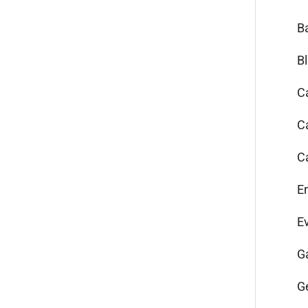
B
B
C
C
C
E
E
G
G