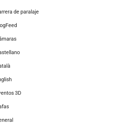
arrera de paralaje
logFeed
ámaras
astellano
atalà
nglish
ventos 3D
afas
eneral