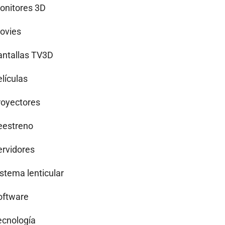
onitores 3D
ovies
antallas TV3D
lículas
royectores
eestreno
ervidores
istema lenticular
oftware
ecnología