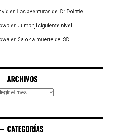
avid
en
Las aventuras del Dr Dolittle
powa
en
Jumanji siguiente nivel
powa
en
3a o 4a muerte del 3D
ARCHIVOS
rchivos
CATEGORÍAS