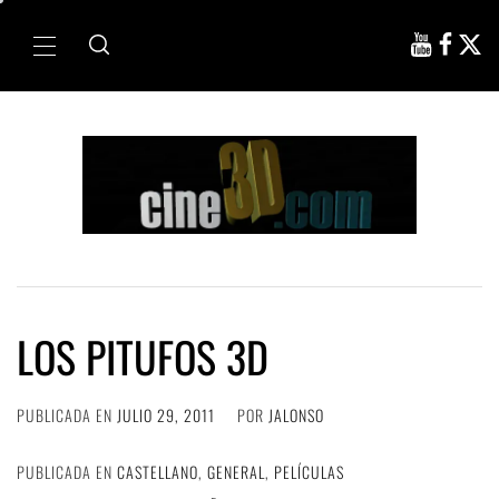
Ir
al
Menú
contenido
principal
LOS PITUFOS 3D
PUBLICADA EN
JULIO 29, 2011
POR
JALONSO
PUBLICADA EN
CASTELLANO
,
GENERAL
,
PELÍCULAS