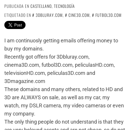
PUBLICADA EN
CASTELLANO
,
TECNOLOGÍA
ETIQUETADO EN
3DBLURAY.COM
,
CINE3D.COM
,
FUTBOL3D.COM
I am continuosly getting emails offering money to
buy my domains.
Recently got offers for 3Dbluray.com,
cinema3D.com, futbol3D.com, peliculasHD.com,
televisionHD.com, peliculas3D.com and
3Dmagazine.com
These domains and many others, related to HD and
3D are ALWAYS on sale, as well as my car, my
watch, my DSLR camera, my video cameras or even
my company.
The only thing people do not understand is that they
are very beloved assets and are not cheap, so do not