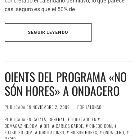
concretado el calendario definitivo, lo que parece
casi seguro es que el 50% de
SEGUIR LEYENDO
OIENTS DEL PROGRAMA «NO
SÓN HORES» A ONDACERO
PUBLICADA EN
NOVIEMBRE 2, 2009
POR
JALONSO
PUBLICADA EN
CATALÀ
,
GENERAL
ETIQUETADO EN
3DMAGAZINE.COM
,
BIT
,
CARLOS GARDE
,
CINE3D.COM
,
FUTBOL3D.COM
,
JORDI ALONSO
,
NO SÓN HORES
,
ONDA CERO
,
RADIO