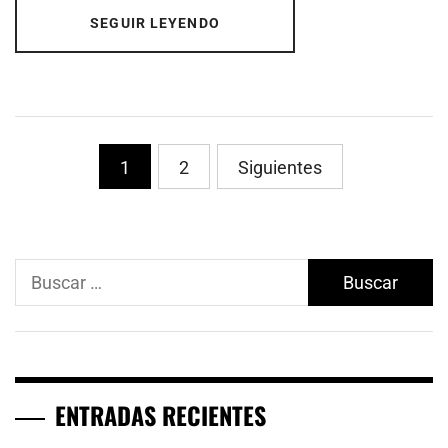
SEGUIR LEYENDO
Paginación
1
2
Siguientes
de
entradas
Buscar:
ENTRADAS RECIENTES