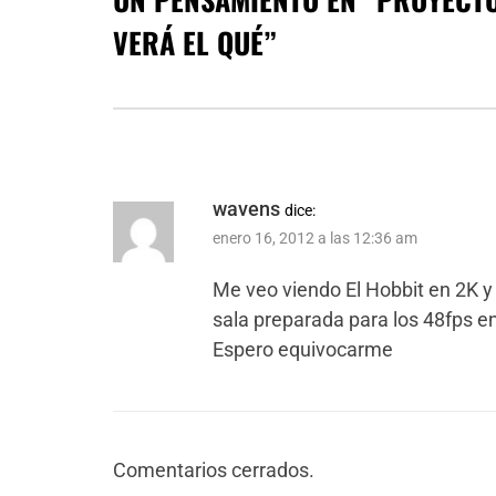
VERÁ EL QUÉ
”
wavens
dice:
enero 16, 2012 a las 12:36 am
Me veo viendo El Hobbit en 2K y
sala preparada para los 48fps e
Espero equivocarme
Comentarios cerrados.