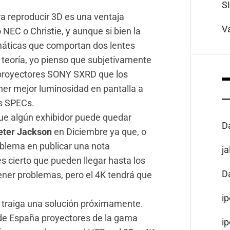
S
ra reproducir 3D es una ventaja
V
NEC o Christie, y aunque si bien la
máticas que comportan dos lentes
a teoría, yo pienso que subjetivamente
s proyectores SONY SXRD que los
er mejor luminosidad en pantalla a
s SPECs.
que algún exhibidor puede quedar
D
eter Jackson
en Diciembre ya que, o
oblema en publicar una nota
j
s cierto que pueden llegar hasta los
D
ner problemas, pero el 4K tendrá que
i
traiga una solución próximamente.
s de España proyectores de la gama
i