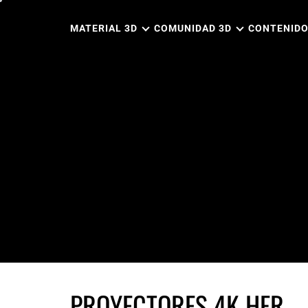
Ir
al
MATERIAL 3D
COMUNIDAD 3D
CONTENIDO
contenido
PROYECTORES 4K HFR …