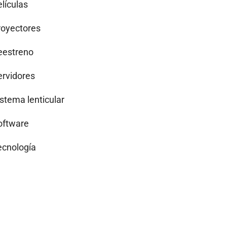
lículas
royectores
eestreno
ervidores
istema lenticular
oftware
ecnología