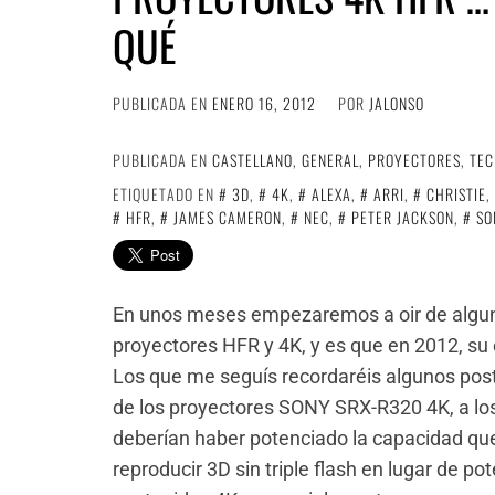
QUÉ
PUBLICADA EN
ENERO 16, 2012
POR
JALONSO
PUBLICADA EN
CASTELLANO
,
GENERAL
,
PROYECTORES
,
TEC
ETIQUETADO EN
3D
,
4K
,
ALEXA
,
ARRI
,
CHRISTIE
,
HFR
,
JAMES CAMERON
,
NEC
,
PETER JACKSON
,
SO
En unos meses empezaremos a oir de algun
proyectores HFR y 4K, y es que en 2012, su 
Los que me seguís recordaréis algunos posts
de los proyectores SONY SRX-R320 4K, a lo
deberían haber potenciado la capacidad que
reproducir 3D sin triple flash en lugar de po