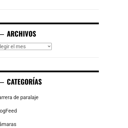
ARCHIVOS
rchivos
CATEGORÍAS
arrera de paralaje
logFeed
ámaras