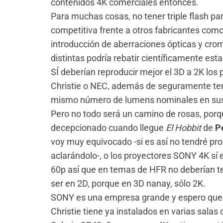
contenidos 4K comerciales entonces.
Para muchas cosas, no tener triple flash pa
competitiva frente a otros fabricantes como 
introducción de aberraciones ópticas y cro
distintas podría rebatir científicamente est
SÍ deberían reproducir mejor el 3D a 2K lo
Christie o NEC, además de seguramente ten
mismo número de lumens nominales en su
Pero no todo será un camino de rosas, por
decepcionado cuando llegue
El Hobbit
de
P
voy muy equivocado -si es así no tendré pr
aclarándolo-, o los proyectores SONY 4K sí e
60p así que en temas de HFR no deberían te
ser en 2D, porque en 3D nanay, sólo 2K.
SONY es una empresa grande y espero que 
Christie tiene ya instalados en varias sala