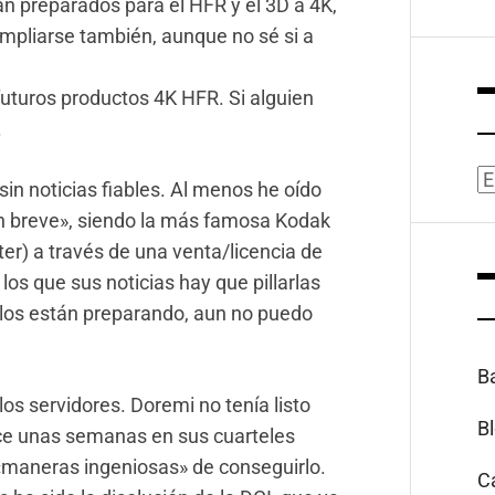
n preparados para el HFR y el 3D a 4K,
mpliarse también, aunque no sé si a
futuros productos 4K HFR. Si alguien
.
A
in noticias fiables. Al menos he oído
n breve», siendo la más famosa Kodak
r) a través de una venta/licencia de
los que sus noticias hay que pillarlas
 los están preparando, aun no puedo
B
os servidores. Doremi no tenía listo
B
ace unas semanas en sus cuarteles
 «maneras ingeniosas» de conseguirlo.
C