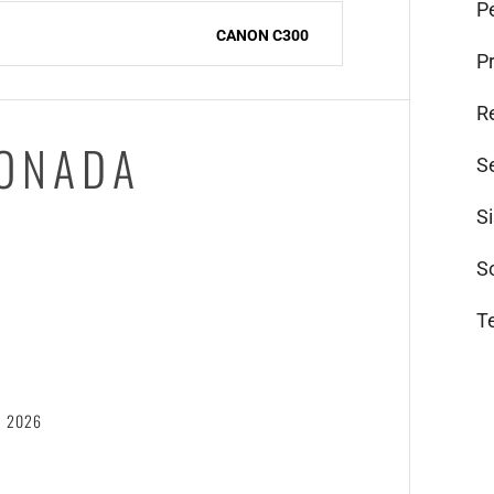
Pe
CANON C300
P
R
IONADA
S
S
S
T
6
, 2026