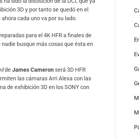
 ha sido la disolución de la DCI, que ya
ibición 3D y por tanto se quedó en el
C
e ahora cada uno va por su lado.
C
reparadas para el 4K HFR a finales de
E
que nadie busque más cosas que ésta en
E
G
il
de
James Cameron
será 3D HFR
ermiten las cámaras Arri Alexa con las
G
ema de exhibición 3D en los SONY con
M
M
P