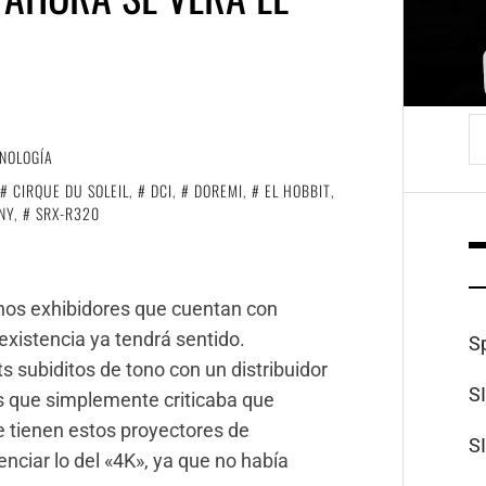
B
NOLOGÍA
CIRQUE DU SOLEIL
,
DCI
,
DOREMI
,
EL HOBBIT
,
NY
,
SRX-R320
os exhibidores que cuentan con
existencia ya tendrá sentido.
S
 subiditos de tono con un distribuidor
S
s que simplemente criticaba que
 tienen estos proyectores de
S
tenciar lo del «4K», ya que no había