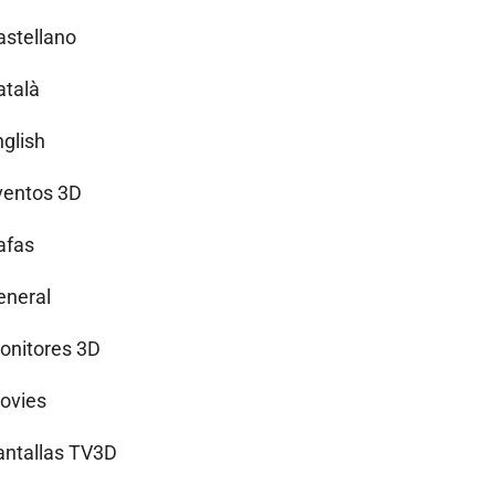
astellano
atalà
nglish
ventos 3D
afas
eneral
onitores 3D
ovies
antallas TV3D