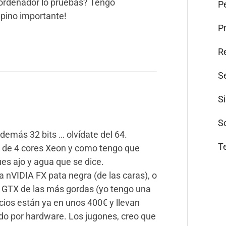
ordenador lo pruebas? Tengo
Pe
pino importante!
P
R
S
S
S
además 32 bits … olvídate del 64.
T
 de 4 cores Xeon y como tengo que
ues ajo y agua que se dice.
na nVIDIA FX pata negra (de las caras), o
na GTX de las más gordas (yo tengo una
cios están ya en unos 400€ y llevan
o por hardware. Los jugones, creo que