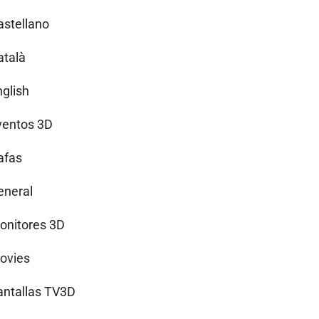
astellano
atalà
nglish
ventos 3D
afas
eneral
onitores 3D
ovies
antallas TV3D