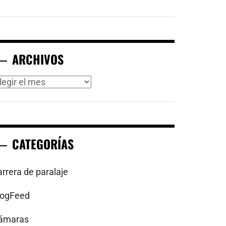
ARCHIVOS
rchivos
CATEGORÍAS
arrera de paralaje
logFeed
ámaras