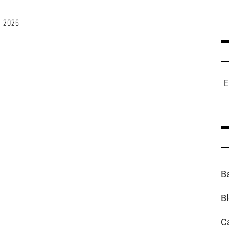
, 2026
A
B
B
C